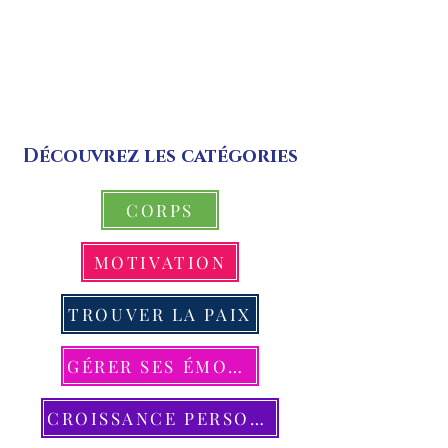
pratiques et des stratégies lumineuses
pour cultiver une vie plus douce, plus
harmonieuse
et pleinement alignée avec vos
aspirations.
Découvrez les catégories
CORPS
MOTIVATION
TROUVER LA PAIX
GÉRER SES ÉMOTIONS
CROISSANCE PERSONNELLE