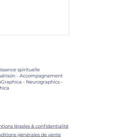
issance spirituelle
 - Guérison - Accompagnement
oGraphica - Neurographics -
hica
valuez votre valeur
sonnelle : au-delà de
productivité et du
cès
tions légales & confidentialité
ditions générales de vente