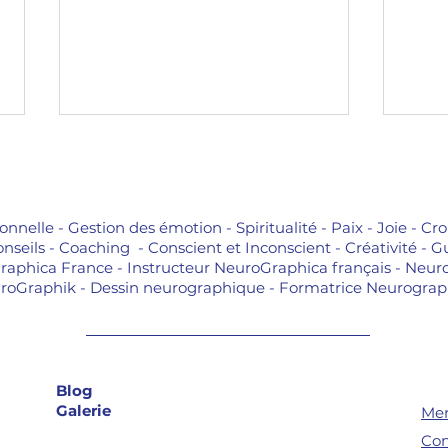
nelle - Gestion des émotion - Spiritualité - Paix - Joie - Cro
Conseils - Coaching - Conscient et Inconscient - Créativité
aphica France - Instructeur NeuroGraphica français - Neur
roGraphik - Dessin neurographique - Formatrice Neurograp
Ouvre tes yeux
Réé
spirituels
per
la 
suc
Blog
Galerie
Men
Con