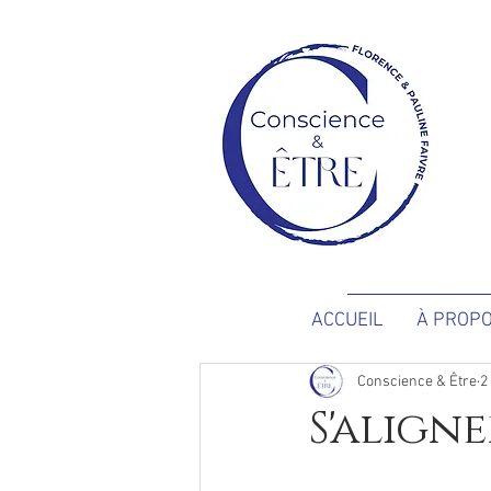
ACCUEIL
À PROP
Conscience & Être
2
S'align