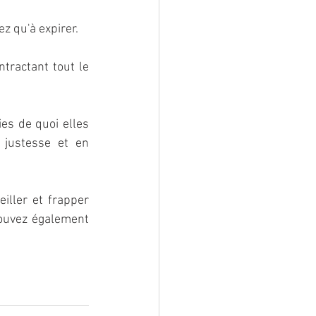
z qu'à expirer. 
tractant tout le 
es de quoi elles 
justesse et en 
iller et frapper 
ouvez également 