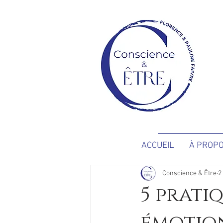
ACCUEIL
À PROP
Conscience & Être
2
5 prati