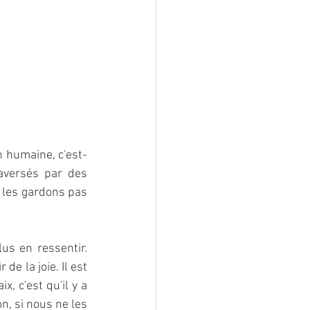
n humaine, c'est-
versés par des 
 les gardons pas 
us en ressentir. 
e la joie. Il est 
 c'est qu'il y a 
, si nous ne les 