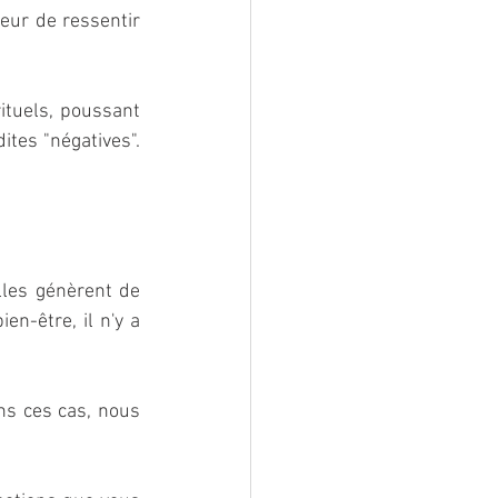
ur de ressentir 
ituels, poussant 
tes "négatives". 
lles génèrent de 
-être, il n'y a 
ns ces cas, nous 