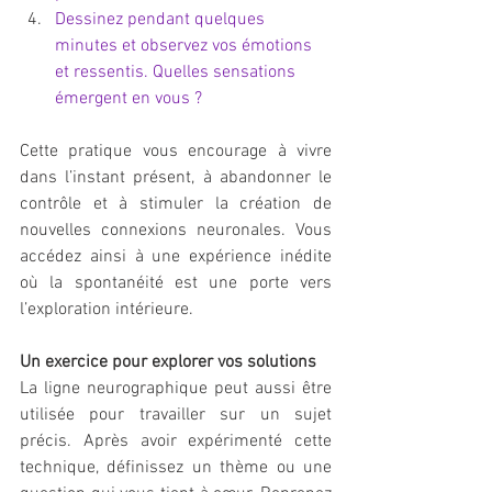
Dessinez pendant quelques 
minutes et observez vos émotions 
et ressentis. Quelles sensations 
émergent en vous ?
Cette pratique vous encourage à vivre 
dans l’instant présent, à abandonner le 
contrôle et à stimuler la création de 
nouvelles connexions neuronales. Vous 
accédez ainsi à une expérience inédite 
où la spontanéité est une porte vers 
l’exploration intérieure.
Un exercice pour explorer vos solutions
La ligne neurographique peut aussi être 
utilisée pour travailler sur un sujet 
précis. Après avoir expérimenté cette 
technique, définissez un thème ou une 