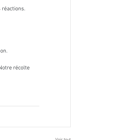
 réactions.
ion.
otre récolte 
Voir tout