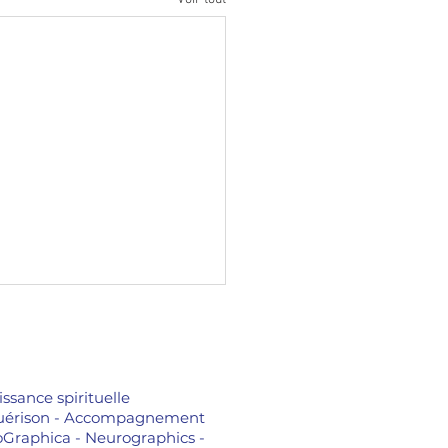
issance spirituelle
 - Guérison - Accompagnement
oGraphica - Neurographics -